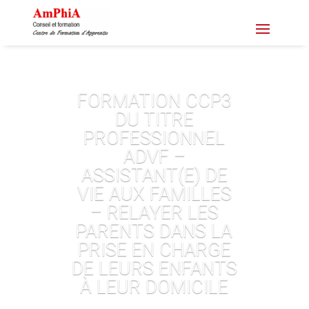
FORMATION CCP3
DU TITRE
PROFESSIONNEL
ADVF –
ASSISTANT(E) DE
VIE AUX FAMILLES
– RELAYER LES
PARENTS DANS LA
PRISE EN CHARGE
DE LEURS ENFANTS
À LEUR DOMICILE