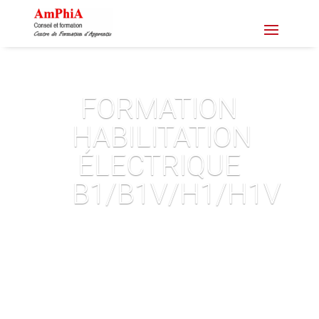
FORMATION
HABILITATION
ÉLECTRIQUE
B1/B1V/H1/H1V
Demande de devis