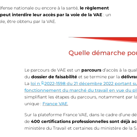
défense nationale ou encore à la santé,
le règlement
peut interdire leur accès par la voie de la VAE
: un
e, être obtenu par la VAE.
Quelle démarche po
Le parcours de VAE est un
parcours
d’accès à la qua
du
dossier de faisabilité
et se termine par la
délivra
0
La
loi n
2022-1598 du 21 décembre 2022 portant su
fonctionnement du marché du travail en vue du pl
simplifiant les étapes du parcours, notamment par 
unique :
France VAE
,
Sur la plateforme France VAE, dans le cadre d’une dé
de
400 certifications professionnelles sont déjà ac
ministère du Travail et certaines du ministère de la S