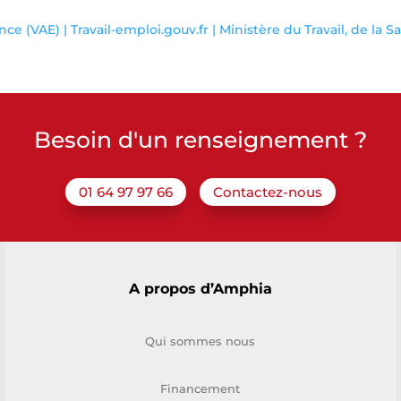
ce (VAE) | Travail-emploi.gouv.fr | Ministère du Travail, de la S
Besoin d'un renseignement ?
01 64 97 97 66
Contactez-nous
A propos d’Amphia
Qui sommes nous
Financement