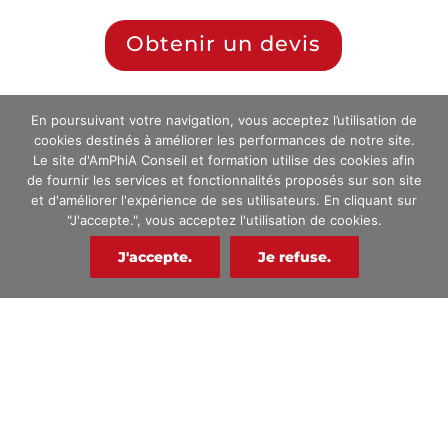
Obtenir un devis
Découvrez les solutions de financement
En poursuivant votre navigation, vous acceptez l’utilisation de
cookies destinés à améliorer les performances de notre site.
Le site d'AmPhiA Conseil et formation utilise des cookies afin
de fournir les services et fonctionnalités proposés sur son site
et d'améliorer l'expérience de ses utilisateurs. En cliquant sur
"J'accepte.", vous acceptez l'utilisation de cookies.
J'accepte.
Je refuse.
TÉLÉCHARGER NOTRE CATALOGUE
Réserver votre formation