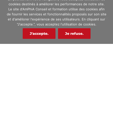
cookies destinés à améliorer les performances de notre site.
Le site d'AmPhiA Conseil et formation utilise des cookies afin
Contactez-nous
de fournir les services et fonctionnalités proposés sur son site
et d'améliorer l'expérience de ses utilisateurs. En cliquant sur
"J'accepte.", vous acceptez l'utilisation de cookies.
J'accepte.
Je refuse.
Nos domaines de formations
Formation Sécurité & Sureté
Formation Sécurité Incendie
Formation Secourisme
Formation Habilitations électriques
Vidéoprotection et Télésurveillance