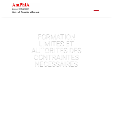
FORMATION
LIMITES ET
AUTORITES DES
CONTRAINTES
NECESSAIRES
S'inscrire avec votre compte CPF
Demande de devis